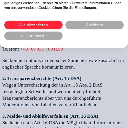
großartiges Webseiten-Erlebnis zu bieten. Für weitere Informationen zu den
1. Kontaktstelle für Behörden und Nutzer
von uns verwendeten Cookies öffnen Sie die Einstellungen.
Unsere Kontaktstelle für die Behörden der Mitgliedstaaten,
die Kommission und das in Art. 61 DSA genannte Gremium
sowie für Nutzer unserer Dienste (Art. 12 Abs. 1 DSA) ist
Alle akzeptieren
Ablehnen
hier zu erreichen:
Nein, anpassen
E-Mail:
info@erfolg-fuer-apotheken.de
Telefon:
+49 (0) 931 7801150
Sie können mit uns in deutscher Sprache sowie zusätzlich in
englischer Sprache kommunizieren.
2. Transparenzberichte (Art. 15 DSA)
Wegen Unterschreitung der in Art. 15 Abs. 2 DAS
festgelegten Schwelle sind wir nicht verpflichtet,
Transparenzberichte über von uns durchgeführte
Moderationen von Inhalten zu veröffentlichen.
3. Melde- und Abhilfeverfahren (Art. 16 DSA)
Sie haben nach Art. 16 DSA die Möglichkeit, Informationen