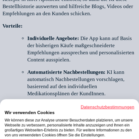
Bestellhistorie auswerten und hilfreiche Blogs, Videos oder
Empfehlungen an den Kunden schicken.
Vorteile:
Individuelle Angebote:
Die App kann auf Basis
der bisherigen Käufe maßgeschneiderte
Empfehlungen aussprechen und personalisierten
Content ausspielen.
Automatisierte Nachbestellungen:
KI kann
automatisch Nachbestellungen vorschlagen,
basierend auf den individuellen
Medikationsplänen der KundInnen.
Höhere Kundenbindung:
Durch das erleichterte
Datenschutzbestimmungen
Bestellen und hilfreichen Content steigern Sie die
Wir verwenden Cookies
Kundenbindung.
Wir können diese zur Analyse unserer Besucherdaten platzieren, um unsere
Webseite zu verbessern, personalisierte Inhalte anzuzeigen und Ihnen ein
großartiges Webseiten-Erlebnis zu bieten. Für weitere Informationen zu den
KI-gestützte Apps ermöglichen eine individuelle
von uns verwendeten Cookies öffnen Sie die Einstellungen.